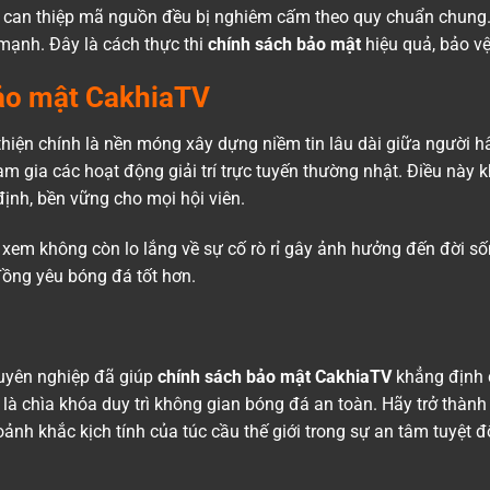
ay can thiệp mã nguồn đều bị nghiêm cấm theo quy chuẩn chung.
mạnh. Đây là cách thực thi
chính sách bảo mật
hiệu quả, bảo vệ
bảo mật CakhiaTV
 thiện chính là nền móng xây dựng niềm tin lâu dài giữa người
m gia các hoạt động giải trí trực tuyến thường nhật. Điều này
định, bền vững cho mọi hội viên.
 xem không còn lo lắng về sự cố rò rỉ gây ảnh hưởng đến đời sốn
đồng yêu bóng đá tốt hơn.
huyên nghiệp đã giúp
chính sách bảo mật
CakhiaTV
khẳng định 
là chìa khóa duy trì không gian bóng đá an toàn. Hãy trở thành 
nh khắc kịch tính của túc cầu thế giới trong sự an tâm tuyệt đ