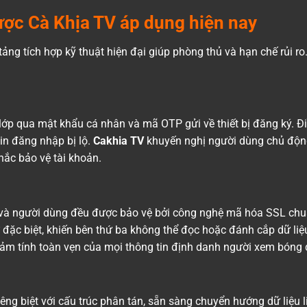
ợc Cà Khịa TV áp dụng hiện nay
ng tích hợp kỹ thuật hiện đại giúp phòng thủ và hạn chế rủi ro.
 lớp qua mật khẩu cá nhân và mã OTP gửi về thiết bị đăng ký. Đi
tin đăng nhập bị lộ.
Cakhia TV
khuyến nghị người dùng chủ động
hắc bảo vệ tài khoản.
ủ và người dùng đều được bảo vệ bởi công nghệ mã hóa SSL chuẩ
ự đặc biệt, khiến bên thứ ba không thể đọc hoặc đánh cắp dữ liệ
m tính toàn vẹn của mọi thông tin định danh người xem bóng 
ng biệt với cấu trúc phân tán, sẵn sàng chuyển hướng dữ liệu l