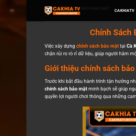
Bỏ
Cakhia TV
-
CHÍNH SÁCH BẢO MẬT
qua
CAKHIATV
nội
dung
Chính Sách 
Việc xây dựng
chính sách bảo mật
tại
Cà 
chặn rủi ro rò rỉ dữ liệu, giúp người hâm 
Giới thiệu chính sách bả
Trước khi bắt đầu hành trình tận hưởng nhữ
chính sách bảo mật
minh bạch sẽ giúp ngườ
quyền lợi người chơi thông qua những cam k