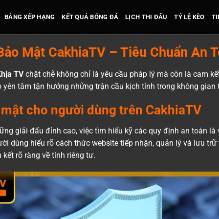
BẢNG XẾP HẠNG
KẾT QUẢ BÓNG ĐÁ
LỊCH THI ĐẤU
TỶ LỆ KÈO
TI
Bảo Mật CakhiaTV – Tiêu Chuẩn An T
Khịa TV
chặt chẽ không chỉ là yêu cầu pháp lý mà còn là cam kết
mộ yên tâm tận hưởng những trận cầu kịch tính trong không gian t
o mật cho người dùng trên CakhiaTV
ng giải đấu đỉnh cao, việc tìm hiểu kỹ các quy định an toàn là v
i dùng hiểu rõ cách thức website tiếp nhận, quản lý và lưu trữ 
ết rõ ràng về tính riêng tư.