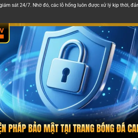
 giám sát 24/7. Nhờ đó, các lỗ hổng luôn được xử lý kịp thời, đả