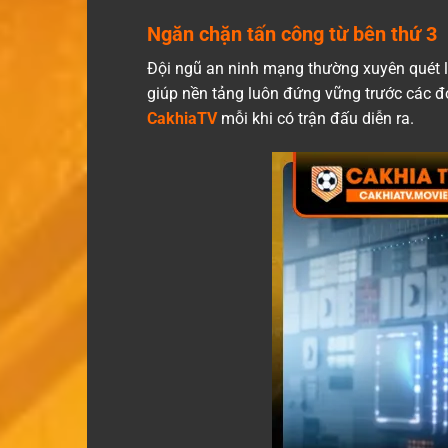
Ngăn chặn tấn công từ bên thứ 3
Đội ngũ an ninh mạng thường xuyên quét l
giúp nền tảng luôn đứng vững trước các đợ
CakhiaTV
mỗi khi có trận đấu diễn ra.